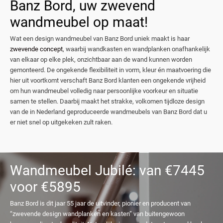
Banz Bord, uw zwevend
wandmeubel op maat!
Wat een design wandmeubel van Banz Bord uniek maakt is haar
zwevende concept
, waarbij wandkasten en wandplanken onafhankelijk
van elkaar op elke plek, onzichtbaar aan de wand kunnen worden
gemonteerd. De ongekende flexibiliteit in vorm, kleur én maatvoering die
hier uit voortkomt verschaft Banz Bord klanten een ongekende vrijheid
om hun wandmeubel volledig naar persoonlijke voorkeur en situatie
samen te stellen. Daarbij maakt het strakke, volkomen tijdloze design
van de in Nederland geproduceerde wandmeubels van Banz Bord dat u
er niet snel op uitgekeken zult raken.
Wandmeubel Jubilé: van €7445
voor €5895
Banz Bord is dit jaar 55 jaar de uitvinder, pionier en producent van
“zwevende design wandplanken en kasten” van buitengewoon