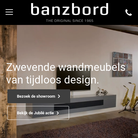
Zwevende wandmeubels
van tijdloos design.
Bezoek de showroom
Bekijk de Jubilé actie